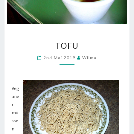
TOFU
TOFU
2nd Mai 2019
Wilma
Veg
ane
r
mü
sse
n