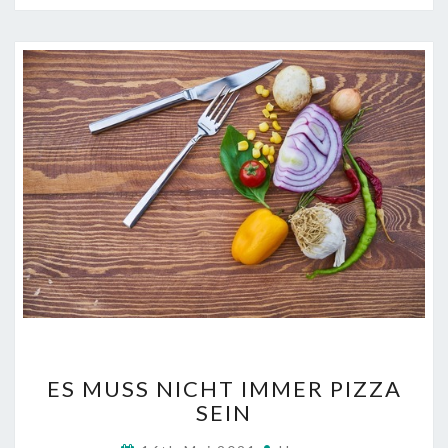
ES
ES MUSS NICHT IMMER PIZZA
MUSS
SEIN
NICHT
IMMER
Comments