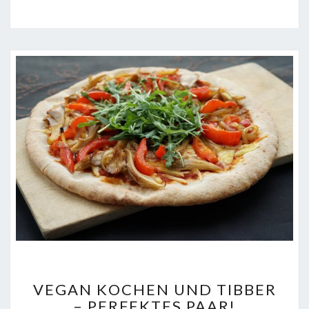
VEGAN
VEGAN KOCHEN UND TIBBER
KOCHEN
– PERFEKTES PAAR!
UND