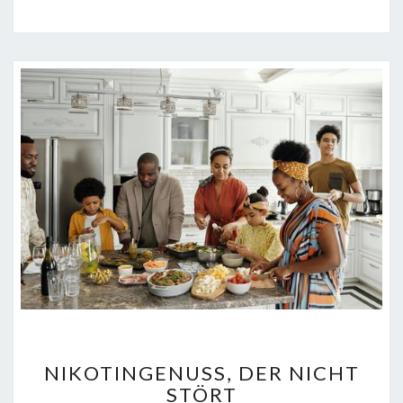
NIKOTINGENUSS,
NIKOTINGENUSS, DER NICHT
DER
STÖRT
NICHT