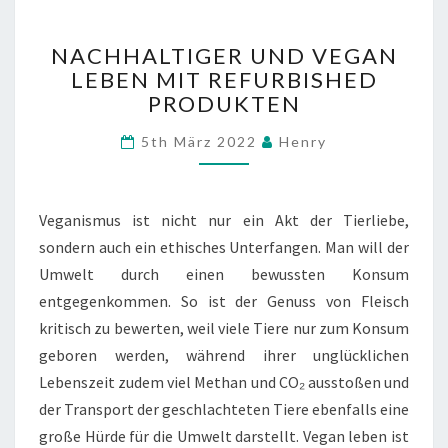
NACHHALTIGER
NACHHALTIGER UND VEGAN
UND
LEBEN MIT REFURBISHED
VEGAN
PRODUKTEN
LEBEN
MIT
Comments
5th März 2022
Henry
REFURBISHED
PRODUKTEN
Veganismus ist nicht nur ein Akt der Tierliebe,
sondern auch ein ethisches Unterfangen. Man will der
Umwelt durch einen bewussten Konsum
entgegenkommen. So ist der Genuss von Fleisch
kritisch zu bewerten, weil viele Tiere nur zum Konsum
geboren werden, während ihrer unglücklichen
Lebenszeit zudem viel Methan und CO₂ ausstoßen und
der Transport der geschlachteten Tiere ebenfalls eine
große Hürde für die Umwelt darstellt. Vegan leben ist