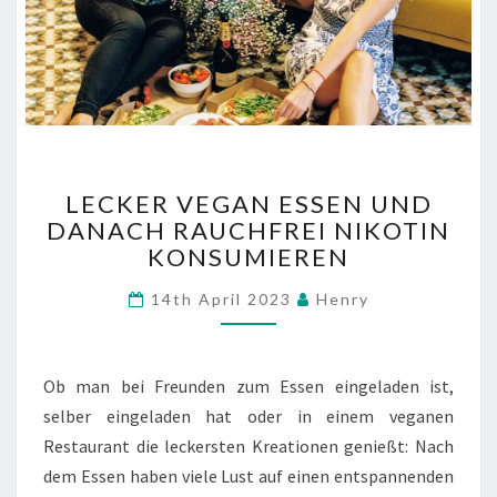
LECKER
LECKER VEGAN ESSEN UND
VEGAN
DANACH RAUCHFREI NIKOTIN
ESSEN
KONSUMIEREN
UND
DANACH
Comments
14th April 2023
Henry
RAUCHFREI
NIKOTIN
KONSUMIEREN
Ob man bei Freunden zum Essen eingeladen ist,
selber eingeladen hat oder in einem veganen
Restaurant die leckersten Kreationen genießt: Nach
dem Essen haben viele Lust auf einen entspannenden