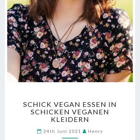
SCHICK
SCHICK VEGAN ESSEN IN
VEGAN
SCHICKEN VEGANEN
ESSEN
KLEIDERN
IN
SCHICKEN
Comments
24th Juni 2021
Henry
VEGANEN
KLEIDERN