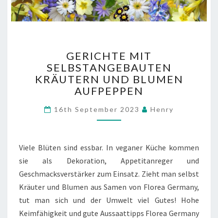
GERICHTE
GERICHTE MIT
MIT
SELBSTANGEBAUTEN
SELBSTANGEBAUTEN
KRÄUTERN UND BLUMEN
KRÄUTERN
UND
AUFPEPPEN
BLUMEN
Comments
AUFPEPPEN
16th September 2023
Henry
Viele Blüten sind essbar. In veganer Küche kommen
sie als Dekoration, Appetitanreger und
Geschmacksverstärker zum Einsatz. Zieht man selbst
Kräuter und Blumen aus Samen von Florea Germany,
tut man sich und der Umwelt viel Gutes! Hohe
Keimfähigkeit und gute Aussaattipps Florea Germany