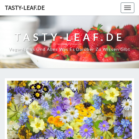
TASTY-LEAF.DE
Togg
navig
TASTY-LEAF.DE
Veganismus Und Alles Was Es Darüber Zu Wissen Gibt